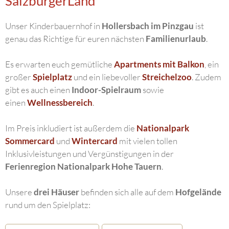
SalzburgerLand
Unser Kinderbauernhof in
Hollersbach im Pinzgau
ist
genau das Richtige für euren nächsten
Familienurlaub
.
Es erwarten euch gemütliche
Apartments mit Balkon
, ein
großer
Spielplatz
und ein liebevoller
Streichelzoo
. Zudem
gibt es auch einen
Indoor-Spielraum
sowie
einen
Wellnessbereich
.
Im Preis inkludiert ist außerdem die
Nationalpark
Sommercard
und
Wintercard
mit vielen tollen
Inklusivleistungen und Vergünstigungen in der
Ferienregion Nationalpark Hohe Tauern
.
Unsere
drei Häuser
befinden sich alle auf dem
Hofgelände
rund um den Spielplatz: