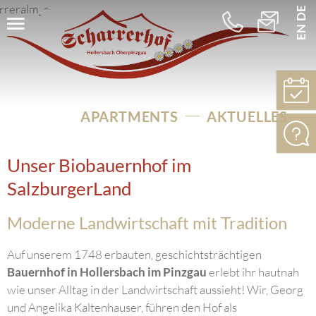
DE
EN
+43
info@schar
664
5256275
APARTMENTS
AKTUELLES
Unser Biobauernhof im
SalzburgerLand
Moderne Landwirtschaft mit Tradition
Auf unserem 1748 erbauten, geschichtsträchtigen
Bauernhof in Hollersbach im Pinzgau
erlebt ihr hautnah
wie unser Alltag in der Landwirtschaft aussieht! Wir, Georg
und Angelika Kaltenhauser, führen den Hof als