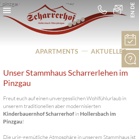
DE
EN
+43
info@schar
664
5256275
APARTMENTS
AKTUELLES
Unser Stammhaus Scharrerlehen im
Pinzgau
Freut euch auf einen unvergesslichen Wohlfühlurlaub in
unserem traditionellen aber modernisierten
Kinderbauernhof Scharrerhof
in
Hollersbach im
Pinzgau
!
Die urig-gemütliche Atmosphäre in unserem Stammhaus ist